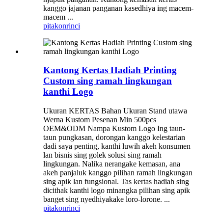
kanggo jajanan panganan kasedhiya ing macem-
macem ...
pitakon
rinci
Kantong Kertas Hadiah Printing
Custom sing ramah lingkungan
kanthi Logo
Ukuran KERTAS Bahan Ukuran Stand utawa
Werna Kustom Pesenan Min 500pcs
OEM&ODM Nampa Kustom Logo Ing taun-
taun pungkasan, dorongan kanggo kelestarian
dadi saya penting, kanthi luwih akeh konsumen
lan bisnis sing golek solusi sing ramah
lingkungan. Nalika nerangake kemasan, ana
akeh panjaluk kanggo pilihan ramah lingkungan
sing apik lan fungsional. Tas kertas hadiah sing
dicithak kanthi logo minangka pilihan sing apik
banget sing nyedhiyakake loro-lorone. ...
pitakon
rinci