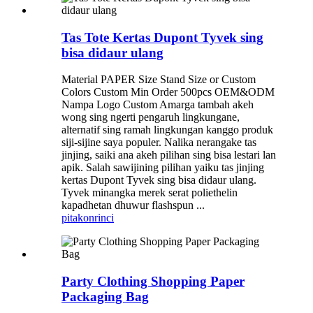
Tas Tote Kertas Dupont Tyvek sing
bisa didaur ulang
Material PAPER Size Stand Size or Custom
Colors Custom Min Order 500pcs OEM&ODM
Nampa Logo Custom Amarga tambah akeh
wong sing ngerti pengaruh lingkungane,
alternatif sing ramah lingkungan kanggo produk
siji-sijine saya populer. Nalika nerangake tas
jinjing, saiki ana akeh pilihan sing bisa lestari lan
apik. Salah sawijining pilihan yaiku tas jinjing
kertas Dupont Tyvek sing bisa didaur ulang.
Tyvek minangka merek serat poliethelin
kapadhetan dhuwur flashspun ...
pitakon
rinci
Party Clothing Shopping Paper
Packaging Bag