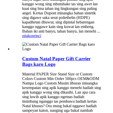
kanggo wong sing mbutuhake tas sing awet lan
kuat sing bisa tahan ing lingkungan sing paling
angel. Kertas Dupont minangka bahan sintetik
sing digawe saka serat poliethelin (HDPE)
kapadhetan dhuwur, sing dipintal bebarengan
kanggo nggawe kain sing kuwat lan entheng.
Bahan iki anti banyu, tahan banyu, lan menehi ...
pitakon
rinci
Custom Natal Paper Gift Carrier
Bags karo Logo
Material PAPER Size Stand Size or Custom
Colors Custom Min Order 500pcs OEM&ODM
Nampa Logo Custom Musim liburan minangka
kesempatan sing apik kanggo menehi hadiah sing
apik kanggo wong sing dikasihi. Lan apa cara
sing luwih apik kanggo ngemas hadiah
tinimbang nganggo tas pembawa hadiah kertas
Natal khusus? Ora mung bakal nggawe hadiah
sampeyan katon, nanging uga bakal nambah