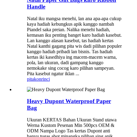
Handle
Natal iku mangsa menehi, lan ana apa-apa cukup
kaya hadiah kebungkus apik kanggo nambah
Piandel saka preian. Nalika menehi hadiah,
kemasan iku penting banget karo hadiah kasebut.
Lan kanggo alasan kasebut, tas hadiah kertas
Natal kanthi gagang pita wis dadi pilihan populer
kanggo hadiah pribadi lan bisnis. Tas hadiah
kertas iki kasedhiya ing macem-macem warna,
pola, lan ukuran, dadi gampang kanggo
nemokake sing cocog karo pilihan sampeyan.
Pita kasebut ngatur iklan ...
pitakon
rinci
Heavy Dupont Waterproof Paper
Bag
Ukuran KERTAS Bahan Ukuran Stand utawa
Werna Kustom Pesenan Min 500pcs OEM &
ODM Nampa Logo Tas kertas Dupont anti
banyu tugas abot minangka pilihan sing apik