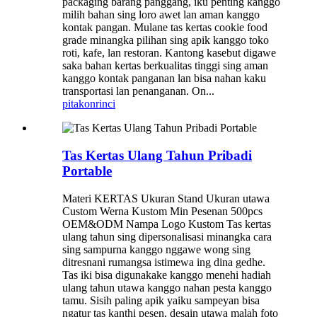
packaging barang panggang, iku penting kanggo
milih bahan sing loro awet lan aman kanggo
kontak pangan. Mulane tas kertas cookie food
grade minangka pilihan sing apik kanggo toko
roti, kafe, lan restoran. Kantong kasebut digawe
saka bahan kertas berkualitas tinggi sing aman
kanggo kontak panganan lan bisa nahan kaku
transportasi lan penanganan. On...
pitakon
rinci
Tas Kertas Ulang Tahun Pribadi
Portable
Materi KERTAS Ukuran Stand Ukuran utawa
Custom Werna Kustom Min Pesenan 500pcs
OEM&ODM Nampa Logo Kustom Tas kertas
ulang tahun sing dipersonalisasi minangka cara
sing sampurna kanggo nggawe wong sing
ditresnani rumangsa istimewa ing dina gedhe.
Tas iki bisa digunakake kanggo menehi hadiah
ulang tahun utawa kanggo nahan pesta kanggo
tamu. Sisih paling apik yaiku sampeyan bisa
ngatur tas kanthi pesen, desain utawa malah foto