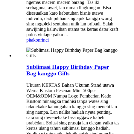
ngemas macem-macem barang. Tas iki
serbaguna, awet, lan ramah lingkungan. Bisa
disesuaikan karo kabutuhan bisnis utawa
individu, dadi pilihan sing apik kanggo wong
sing nggoleki sentuhan unik lan pribadi. Salah
sawijining kaluwihan utama tas kertas datar kraft
polos vintage yaiku ...
pitakon
rinci
Sublimasi Happy Birthday Paper
Bag kanggo Gifts
Ukuran KERTAS Bahan Ukuran Stand utawa
Werna Kustom Pesenan Min. 500pcs
OEM&ODM Nampa Logo Pemberian Kado
Kustom minangka tradhisi tanpa wates sing
ndadekake kabungahan kanggo sing menehi lan
sing nampa. Lan nalika hadiah nyata penting,
cara sing diwenehake bisa nggawe kabeh
prabédan. Solusi sing prasaja lan elegan yaiku tas
kertas ulang tahun sublimasi kanggo hadiah.
Sublimasi minangka teknik cetak sing nransfer