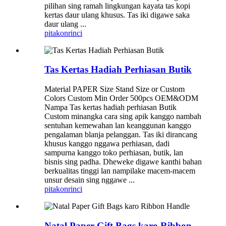
pilihan sing ramah lingkungan kayata tas kopi
kertas daur ulang khusus. Tas iki digawe saka
daur ulang ...
pitakon
rinci
Tas Kertas Hadiah Perhiasan Butik
Material PAPER Size Stand Size or Custom
Colors Custom Min Order 500pcs OEM&ODM
Nampa Tas kertas hadiah perhiasan Butik
Custom minangka cara sing apik kanggo nambah
sentuhan kemewahan lan keanggunan kanggo
pengalaman blanja pelanggan. Tas iki dirancang
khusus kanggo nggawa perhiasan, dadi
sampurna kanggo toko perhiasan, butik, lan
bisnis sing padha. Dheweke digawe kanthi bahan
berkualitas tinggi lan nampilake macem-macem
unsur desain sing nggawe ...
pitakon
rinci
Natal Paper Gift Bags karo Ribbon