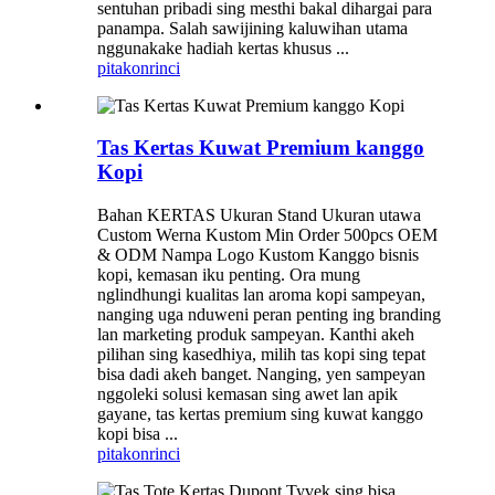
sentuhan pribadi sing mesthi bakal dihargai para
panampa. Salah sawijining kaluwihan utama
nggunakake hadiah kertas khusus ...
pitakon
rinci
Tas Kertas Kuwat Premium kanggo
Kopi
Bahan KERTAS Ukuran Stand Ukuran utawa
Custom Werna Kustom Min Order 500pcs OEM
& ODM Nampa Logo Kustom Kanggo bisnis
kopi, kemasan iku penting. Ora mung
nglindhungi kualitas lan aroma kopi sampeyan,
nanging uga nduweni peran penting ing branding
lan marketing produk sampeyan. Kanthi akeh
pilihan sing kasedhiya, milih tas kopi sing tepat
bisa dadi akeh banget. Nanging, yen sampeyan
nggoleki solusi kemasan sing awet lan apik
gayane, tas kertas premium sing kuwat kanggo
kopi bisa ...
pitakon
rinci