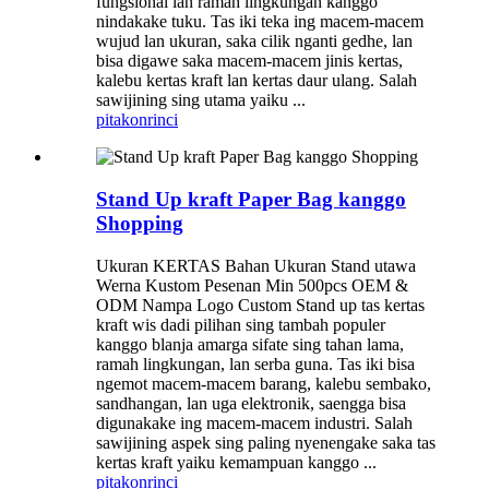
fungsional lan ramah lingkungan kanggo
nindakake tuku. Tas iki teka ing macem-macem
wujud lan ukuran, saka cilik nganti gedhe, lan
bisa digawe saka macem-macem jinis kertas,
kalebu kertas kraft lan kertas daur ulang. Salah
sawijining sing utama yaiku ...
pitakon
rinci
Stand Up kraft Paper Bag kanggo
Shopping
Ukuran KERTAS Bahan Ukuran Stand utawa
Werna Kustom Pesenan Min 500pcs OEM &
ODM Nampa Logo Custom Stand up tas kertas
kraft wis dadi pilihan sing tambah populer
kanggo blanja amarga sifate sing tahan lama,
ramah lingkungan, lan serba guna. Tas iki bisa
ngemot macem-macem barang, kalebu sembako,
sandhangan, lan uga elektronik, saengga bisa
digunakake ing macem-macem industri. Salah
sawijining aspek sing paling nyenengake saka tas
kertas kraft yaiku kemampuan kanggo ...
pitakon
rinci