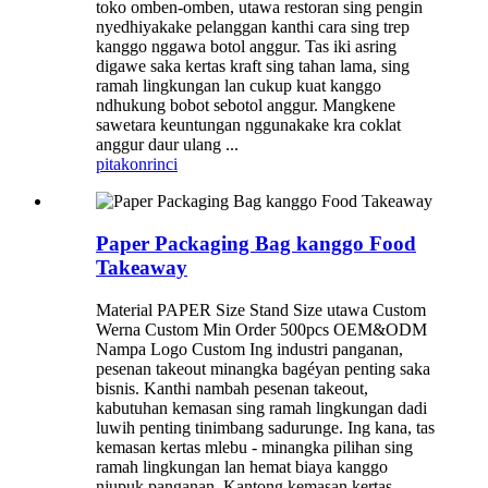
toko omben-omben, utawa restoran sing pengin
nyedhiyakake pelanggan kanthi cara sing trep
kanggo nggawa botol anggur. Tas iki asring
digawe saka kertas kraft sing tahan lama, sing
ramah lingkungan lan cukup kuat kanggo
ndhukung bobot sebotol anggur. Mangkene
sawetara keuntungan nggunakake kra coklat
anggur daur ulang ...
pitakon
rinci
Paper Packaging Bag kanggo Food
Takeaway
Material PAPER Size Stand Size utawa Custom
Werna Custom Min Order 500pcs OEM&ODM
Nampa Logo Custom Ing industri panganan,
pesenan takeout minangka bagéyan penting saka
bisnis. Kanthi nambah pesenan takeout,
kabutuhan kemasan sing ramah lingkungan dadi
luwih penting tinimbang sadurunge. Ing kana, tas
kemasan kertas mlebu - minangka pilihan sing
ramah lingkungan lan hemat biaya kanggo
njupuk panganan. Kantong kemasan kertas