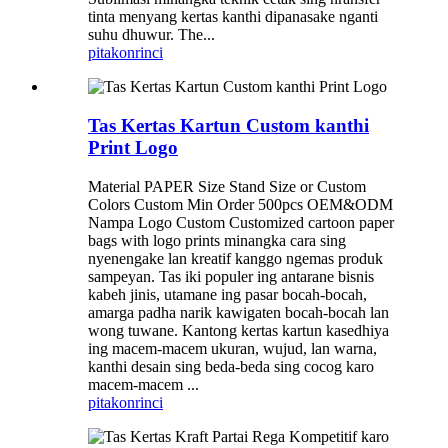
tinta menyang kertas kanthi dipanasake nganti
suhu dhuwur. The...
pitakon
rinci
Tas Kertas Kartun Custom kanthi
Print Logo
Material PAPER Size Stand Size or Custom
Colors Custom Min Order 500pcs OEM&ODM
Nampa Logo Custom Customized cartoon paper
bags with logo prints minangka cara sing
nyenengake lan kreatif kanggo ngemas produk
sampeyan. Tas iki populer ing antarane bisnis
kabeh jinis, utamane ing pasar bocah-bocah,
amarga padha narik kawigaten bocah-bocah lan
wong tuwane. Kantong kertas kartun kasedhiya
ing macem-macem ukuran, wujud, lan warna,
kanthi desain sing beda-beda sing cocog karo
macem-macem ...
pitakon
rinci