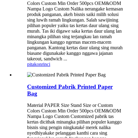
Colors Custom Min Order 500pcs OEM&ODM
Nampa Logo Custom Nalika nerangake kemasan
produk panganan, akeh bisnis saiki milih solusi
sing luwih ramah lingkungan. Salah sawijining
pilihan populer yaiku tas kertas daur ulang sing
murah. Tas iki digawe saka kertas daur ulang lan
minangka pilihan sing terjangkau lan ramah
lingkungan kanggo ngemas macem-macem
panganan. Kantong kertas daur ulang sing murah
biasane digunakake kanggo nggawa jajanan
takeout, sandwich ...
pitakon
rinci
Customized Pabrik Printed Paper
Bag
Material PAPER Size Stand Size or Custom
Colors Custom Min Order 500pcs OEM&ODM
Nampa Logo Custom Customized pabrik tas
kertas dicithak minangka pilihan populer kanggo
bisnis sing pengin ningkataké merek nalika
nyedhiyakake pelanggan kanthi cara sing