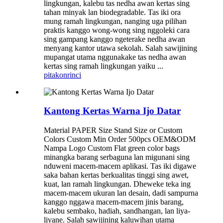
lingkungan, kalebu tas nedha awan kertas sing
tahan minyak lan biodegradable. Tas iki ora
mung ramah lingkungan, nanging uga pilihan
praktis kanggo wong-wong sing nggoleki cara
sing gampang kanggo ngeterake nedha awan
menyang kantor utawa sekolah. Salah sawijining
mupangat utama nggunakake tas nedha awan
kertas sing ramah lingkungan yaiku ...
pitakon
rinci
Kantong Kertas Warna Ijo Datar
Material PAPER Size Stand Size or Custom
Colors Custom Min Order 500pcs OEM&ODM
Nampa Logo Custom Flat green color bags
minangka barang serbaguna lan migunani sing
nduweni macem-macem aplikasi. Tas iki digawe
saka bahan kertas berkualitas tinggi sing awet,
kuat, lan ramah lingkungan. Dheweke teka ing
macem-macem ukuran lan desain, dadi sampurna
kanggo nggawa macem-macem jinis barang,
kalebu sembako, hadiah, sandhangan, lan liya-
liyane. Salah sawijining kaluwihan utama