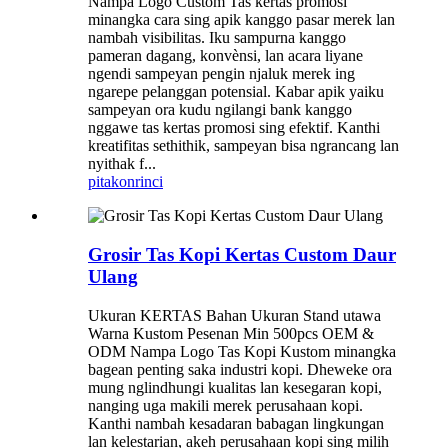
Nampa Logo Custom Tas kertas promosi
minangka cara sing apik kanggo pasar merek lan
nambah visibilitas. Iku sampurna kanggo
pameran dagang, konvènsi, lan acara liyane
ngendi sampeyan pengin njaluk merek ing
ngarepe pelanggan potensial. Kabar apik yaiku
sampeyan ora kudu ngilangi bank kanggo
nggawe tas kertas promosi sing efektif. Kanthi
kreatifitas sethithik, sampeyan bisa ngrancang lan
nyithak f...
pitakon
rinci
Grosir Tas Kopi Kertas Custom Daur
Ulang
Ukuran KERTAS Bahan Ukuran Stand utawa
Warna Kustom Pesenan Min 500pcs OEM &
ODM Nampa Logo Tas Kopi Kustom minangka
bagean penting saka industri kopi. Dheweke ora
mung nglindhungi kualitas lan kesegaran kopi,
nanging uga makili merek perusahaan kopi.
Kanthi nambah kesadaran babagan lingkungan
lan kelestarian, akeh perusahaan kopi sing milih