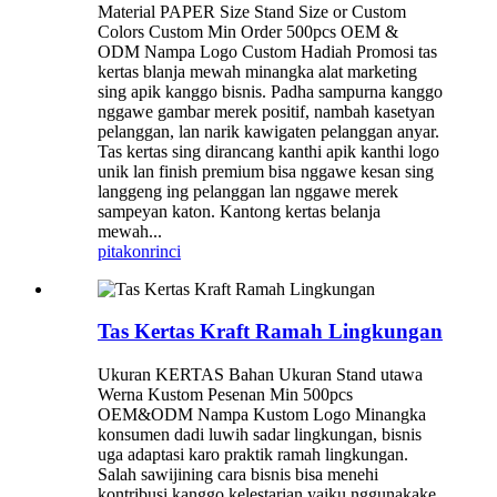
Material PAPER Size Stand Size or Custom
Colors Custom Min Order 500pcs OEM &
ODM Nampa Logo Custom Hadiah Promosi tas
kertas blanja mewah minangka alat marketing
sing apik kanggo bisnis. Padha sampurna kanggo
nggawe gambar merek positif, nambah kasetyan
pelanggan, lan narik kawigaten pelanggan anyar.
Tas kertas sing dirancang kanthi apik kanthi logo
unik lan finish premium bisa nggawe kesan sing
langgeng ing pelanggan lan nggawe merek
sampeyan katon. Kantong kertas belanja
mewah...
pitakon
rinci
Tas Kertas Kraft Ramah Lingkungan
Ukuran KERTAS Bahan Ukuran Stand utawa
Werna Kustom Pesenan Min 500pcs
OEM&ODM Nampa Kustom Logo Minangka
konsumen dadi luwih sadar lingkungan, bisnis
uga adaptasi karo praktik ramah lingkungan.
Salah sawijining cara bisnis bisa menehi
kontribusi kanggo kelestarian yaiku nggunakake