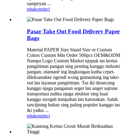
sampeyan ...
pitakon
rinci
Pasar Take Out Food Delivery Paper
Bags
Material PAPER Size Stand Size or Custom
Colors Custom Min Order 500pcs OEM&ODM
Nampa Logo Custom Market njupuk tas kertas
pangiriman pangan sing penting kanggo industri
pangan, utamané ing lingkungan kutha cepet-
dileksanakke ngendi wong gumantung ing take-
out lan layanan pangiriman. Tas iki dirancang
kanggo njaga panganan seger lan anget sajrone
transportasi nalika njaga struktur sing kuat
kanggo nyegah tumpahan lan karusakan. Salah
sawijining bahan sing paling populer kanggo tas
iki yaiku ...
pitakon
rinci