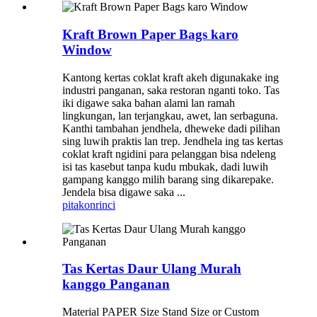
Kraft Brown Paper Bags karo
Window
Kantong kertas coklat kraft akeh digunakake ing
industri panganan, saka restoran nganti toko. Tas
iki digawe saka bahan alami lan ramah
lingkungan, lan terjangkau, awet, lan serbaguna.
Kanthi tambahan jendhela, dheweke dadi pilihan
sing luwih praktis lan trep. Jendhela ing tas kertas
coklat kraft ngidini para pelanggan bisa ndeleng
isi tas kasebut tanpa kudu mbukak, dadi luwih
gampang kanggo milih barang sing dikarepake.
Jendela bisa digawe saka ...
pitakon
rinci
Tas Kertas Daur Ulang Murah
kanggo Panganan
Material PAPER Size Stand Size or Custom