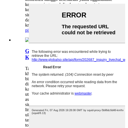
kemasan sing ramah lingkungan, kayata tas
kertas kraft. Kertas kraft minangka jinis kertas
sing digawe saka pulp kayu, sing dadi sumber
daya sing bisa dianyari. Proses manufaktur kertas
kraft uga luwih ...
pitakon
rinci
Grosir Nyetak Logo dhewe Tas
Kertas Putih
Tas kertas putih sing dicithak borong kanthi logo
khusus minangka cara sing apik kanggo promosi
bisnis utawa merek. Padha serbaguna lan bisa
digunakake kanggo macem-macem tujuan,
kayata produk kemasan, nggawa sembako,
utawa nyedhiyakake tas hadiah ing acara. Tas iki
asring dadi pilihan sing sampurna kanggo bisnis
sing pengin njaga gambar sing ramah
lingkungan, amarga digawe saka kertas daur
ulang lan 100% bisa didaur ulang. Kajaba iku,
tas iki terjangkau lan bisa dituku kanthi akeh ing
toko grosir ...