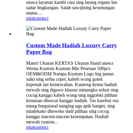
utawa layanan kanthi cara sing larang regane lan
sadar lingkungan. Salah sawijining keuntungan
utama ...
pitakon
rinci
Custom Made Hadiah Luxury Carry
Paper Bag
Materi Ukuran KERTAS Ukuran Stand utawa
Werna Kustom Kustom Min Pesenan 500pcs
OEM&ODM Nampa Kustom Logo Ing jaman
saiki sing serba cepet, kabeh wong golek
kepenak lan kemewahan. Kantong kertas hadiah
mewah sing digawe khusus minangka solusi sing
cocog kanggo kabeh wong sing nggoleki pilihan
kemasan dhuwur kanggo hadiah. Tas kasebut ora
mung fungsional nanging uga apik banget, sing
ndadekake dheweke dadi pilihan sing cocog
kanggo macem-macem kesempatan. Hadiah
mewah custom...
pitakon
rinci