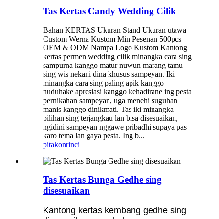
Tas Kertas Candy Wedding Cilik
Bahan KERTAS Ukuran Stand Ukuran utawa
Custom Werna Kustom Min Pesenan 500pcs
OEM & ODM Nampa Logo Kustom Kantong
kertas permen wedding cilik minangka cara sing
sampurna kanggo matur nuwun marang tamu
sing wis nekani dina khusus sampeyan. Iki
minangka cara sing paling apik kanggo
nuduhake apresiasi kanggo kehadirane ing pesta
pernikahan sampeyan, uga menehi suguhan
manis kanggo dinikmati. Tas iki minangka
pilihan sing terjangkau lan bisa disesuaikan,
ngidini sampeyan nggawe pribadhi supaya pas
karo tema lan gaya pesta. Ing b...
pitakon
rinci
Tas Kertas Bunga Gedhe sing
disesuaikan
Kantong kertas kembang gedhe sing