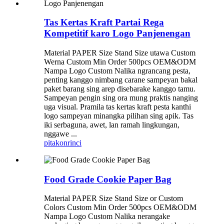
Tas Kertas Kraft Partai Rega
Kompetitif karo Logo Panjenengan
Material PAPER Size Stand Size utawa Custom
Werna Custom Min Order 500pcs OEM&ODM
Nampa Logo Custom Nalika ngrancang pesta,
penting kanggo nimbang carane sampeyan bakal
paket barang sing arep disebarake kanggo tamu.
Sampeyan pengin sing ora mung praktis nanging
uga visual. Pramila tas kertas kraft pesta kanthi
logo sampeyan minangka pilihan sing apik. Tas
iki serbaguna, awet, lan ramah lingkungan,
nggawe ...
pitakon
rinci
Food Grade Cookie Paper Bag
Material PAPER Size Stand Size or Custom
Colors Custom Min Order 500pcs OEM&ODM
Nampa Logo Custom Nalika nerangake